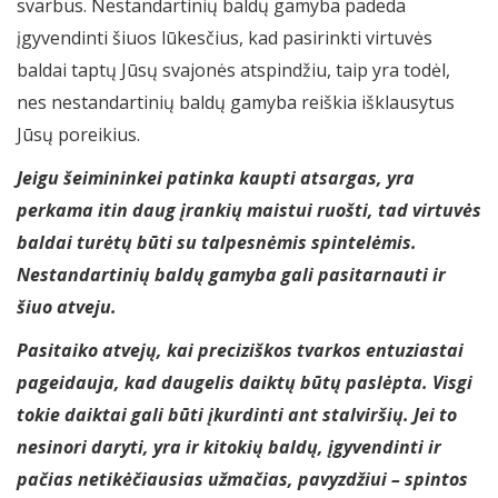
svarbus. Nestandartinių baldų gamyba padeda
įgyvendinti šiuos lūkesčius, kad pasirinkti virtuvės
baldai taptų Jūsų svajonės atspindžiu, taip yra todėl,
nes nestandartinių baldų gamyba reiškia išklausytus
Jūsų poreikius.
Jeigu šeimininkei patinka kaupti atsargas, yra
perkama itin daug įrankių maistui ruošti, tad virtuvės
baldai turėtų būti su talpesnėmis spintelėmis.
Nestandartinių baldų gamyba gali pasitarnauti ir
šiuo atveju.
Pasitaiko atvejų, kai preciziškos tvarkos entuziastai
pageidauja, kad daugelis daiktų būtų paslėpta. Visgi
tokie daiktai gali būti įkurdinti ant stalviršių. Jei to
nesinori daryti, yra ir kitokių baldų, įgyvendinti ir
pačias netikėčiausias užmačias, pavyzdžiui – spintos