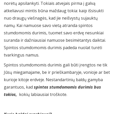
norėtų apsilankyti. Tokiais atvejais pirma į galvą
atkeliavusi mintis būna maždaug tokia: kaip išsisukti
nuo draugų viešnagės, kad jie neišvystų sujauktų
namų. Kai namuose savo vietą atranda spintos
stumdomomis durimis, tuomet savo erdvę nesunkiai
suranda ir dažniausiai namuose besimėtantys daiktai.
Spintos stumdomomis durimis padeda nuolat turėti
tvarkingus namus.
Spintos stumdomomis durimis gali būti įrengtos ne tik
Jūsų miegamajame, be ir prieškambaryje, vonioje ar bet
kurioje kitoje erdvėje. Nestandartinių baldų gamyba
garantuos, kad
spintos stumdomomis durimis bus
tokios,
kokių labiausiai troškote.