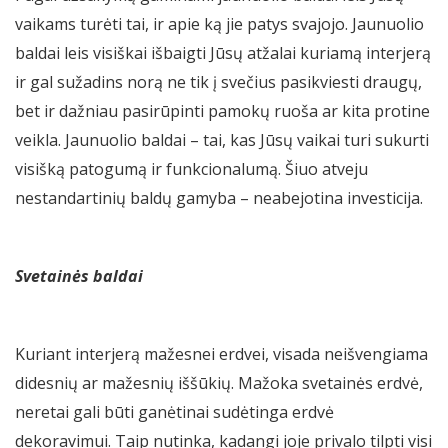
vaikams turėti tai, ir apie ką jie patys svajojo. Jaunuolio
baldai leis visiškai išbaigti Jūsų atžalai kuriamą interjerą
ir gal sužadins norą ne tik į svečius pasikviesti draugų,
bet ir dažniau pasirūpinti pamokų ruoša ar kita protine
veikla. Jaunuolio baldai – tai, kas Jūsų vaikai turi sukurti
visišką patogumą ir funkcionalumą. Šiuo atveju
nestandartinių baldų gamyba – neabejotina investicija.
Svetainės baldai
Kuriant interjerą mažesnei erdvei, visada neišvengiama
didesnių ar mažesnių iššūkių. Mažoka svetainės erdvė,
neretai gali būti ganėtinai sudėtinga erdvė
dekoravimui. Taip nutinka, kadangi joje privalo tilpti visi