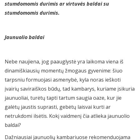
stumdomomis durimis ar virtuvės baldai su
stumdomomis durimis.
Jaunuolio baldai
Nebe naujiena, jog paauglystė yra laikoma viena iš
dinamiškiausių momentų žmogaus gyvenime: šiuo
tarpsniu formuojasi asmenybė, kyla noras ieškoti
įvairių saviraiškos būdų, tad kambarys, kuriame įsikuria
jaunuoliai, turėtų tapti tartum saugia oaze, kur jie
galėtų jaustis suprasti, gebėtų laisvai kurti ar
netrukdomi ilsėtis. Kokį vaidmenį čia atlieka jaunuolio
baldai?
Dažniausiai jaunuolių kambariuose rekomenduojama