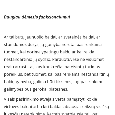
Daugiau dėmesio funkcionalumui
Ar tai būtų jaunuolio baldai, ar svetainės baldai, ar
stumdomos durys, jų gamyba neretai pasirenkama
tuomet, kai norima ypatingų baldų ar kai reikia
nestandartinio jų dydžio. Parduotuvėse ne visuomet
realu atrasti tai, kas konkrečiai pateisintų turimus
poreikius, bet tuomet, kai pasirenkama nestandartinių
baldų gamyba, galima būti tikriems, jog pasirinkimo
galimybės bus gerokai platesnės.
Visais pasirinkimo atvejais verta pamąstyti kokie
virtuvės baldai arba kiti baldai labiausiai reikštų visišką
lūkesčių patenkinimą. Kartais svarbiausia tai, jog,