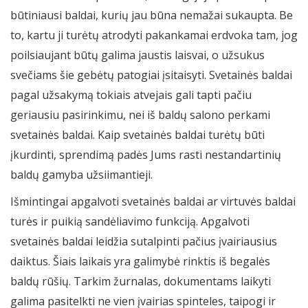
būtiniausi baldai, kurių jau būna nemažai sukaupta. Be
to, kartu ji turėtų atrodyti pakankamai erdvoka tam, jog
poilsiaujant būtų galima jaustis laisvai, o užsukus
svečiams šie gebėtų patogiai įsitaisyti. Svetainės baldai
pagal užsakymą tokiais atvejais gali tapti pačiu
geriausiu pasirinkimu, nei iš baldų salono perkami
svetainės baldai. Kaip svetainės baldai turėtų būti
įkurdinti, sprendimą padės Jums rasti nestandartinių
baldų gamyba užsiimantieji.
Išmintingai apgalvoti svetainės baldai ar virtuvės baldai
turės ir puikią sandėliavimo funkciją. Apgalvoti
svetainės baldai leidžia sutalpinti pačius įvairiausius
daiktus. Šiais laikais yra galimybė rinktis iš begalės
baldų rūšių. Tarkim žurnalas, dokumentams laikyti
galima pasitelkti ne vien įvairias spinteles, taipogi ir