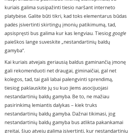
kuriais galima susipažinti tiesio naršant interneto
platybėse. Galite būti tikri, kad toks elementarus būdas
padės įsivertinti skirtingų įmonių patikimumą, tad,
apsispręsti bus galima kur kas lengviau. Tiesiog
google
paieškos lange suveskite „nestandartinių baldų
gamyba“.
Kai kuriais atvejais geriausią baldus gaminančią įmonę
gali rekomenduoti net draugai, giminaičiai, gal net
kolegos, tad, tai gali labai palengvinti sprendimą,
tiesiog paklauskite jų su kuo jiems asocijuojasi
nestandartinių baldų gamyba. Be to, ne mažiau
pasirinkimą lemiantis dalykas – kiek truks
nestandartinių baldų gamyba. Dažnai tikimasi, jog
nestandartinių baldų gamyba bus atlikta pakankamai
greitai, šiuo atveju galima įsivertinti, kur nestandartinių