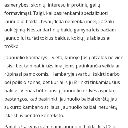
asmenybės, skonių, interesų ir protinių galių
formavimąsi. Taigi, kai pasirenkami specializuoti
jaunuolio baldai, tėvai įdeda nemenką indėlį į atžalų
auklėjimą. Nestandartinių baldų gamyba leis pačiam
jaunuoliui turėti tokius baldus, kokių jis labiausiai
troško.
Jaunuolio kambarys – vieta, kurioje Jūsų atžalos ne vien
ilsisi, bet taip pat ir užsiima jiems patinkančia veikla ar
rūpinasi pamokomis. Kambaryje svarbu išskirti darbo
bei poilsio zonas, bet kuriai iš jų išrinkti tinkamiausius
baldus. Vienas būtiniausių jaunuolio erdvės aspektų –
pastangos, kad pasirinkti jaunuolio baldai derėtų jau
sukurto kambario stiliaus. Jaunuolio baldai neturėtų
iškristi iš bendro konteksto.
Pagal užsakymą gaminami jaunuolio baldai leis Jūsų