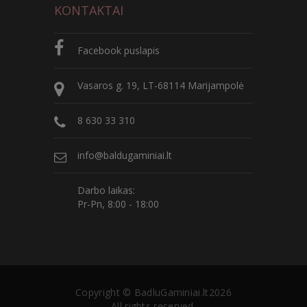
KONTAKTAI
Facebook puslapis
Vasaros g. 19, LT-68114 Marijampolė
8 630 33 310
info@baldugaminiai.lt
Darbo laikas:
Pr-Pn, 8:00 - 18:00
Copyright ©
BadluGaminiai.lt
2026
All rights reserved.