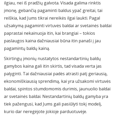
ilgiau, nei iš pradžių galvota. Visada galima rinktis
įmonę, gebančią pagaminti baldus ypač greitai, tai
reiškia, kad Jums tikrai nereikės ilgai laukti. Pagal
užsakymą pagaminti virtuvės baldai ar svetainės baldai
paprastai nekainuoja itin, kai brangiai – tokios
paslaugos kaina dažniausiai būna itin panaši į jau
pagamintų baldų kainą.
Skirtingų įmonių nustatytos nestandartinių baldų
gamybos kaina gali itin skirtis, tad visada verta jas
palyginti. Tai dažniausiai padės atrasti patį geriausią,
ekonomiškiausią sprendimą, kai yra užsakomi virtuvės
baldai, spintos stumdomomis durimis, jaunuolio baldai
ar svetainės baldai. Nestandartinių baldų gamyba yra
tiek pažengusi, kad Jums gali pasiūlyti tokį modelį,
kurio dar neregėjote jokioje parduotuvėje.