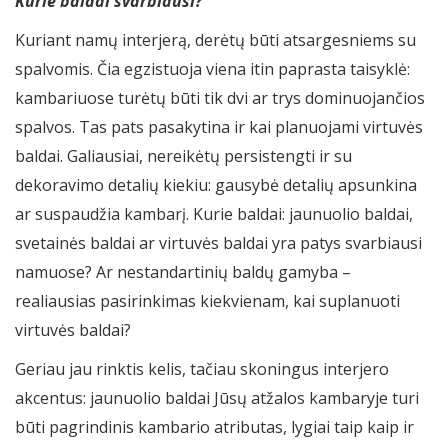
Kurie baldai svarbiausi?
Kuriant namų interjerą, derėtų būti atsargesniems su
spalvomis. Čia egzistuoja viena itin paprasta taisyklė:
kambariuose turėtų būti tik dvi ar trys dominuojančios
spalvos. Tas pats pasakytina ir kai planuojami virtuvės
baldai. Galiausiai, nereikėtų persistengti ir su
dekoravimo detalių kiekiu: gausybė detalių apsunkina
ar suspaudžia kambarį. Kurie baldai: jaunuolio baldai,
svetainės baldai ar virtuvės baldai yra patys svarbiausi
namuose? Ar nestandartinių baldų gamyba –
realiausias pasirinkimas kiekvienam, kai suplanuoti
virtuvės baldai?
Geriau jau rinktis kelis, tačiau skoningus interjero
akcentus: jaunuolio baldai Jūsų atžalos kambaryje turi
būti pagrindinis kambario atributas, lygiai taip kaip ir