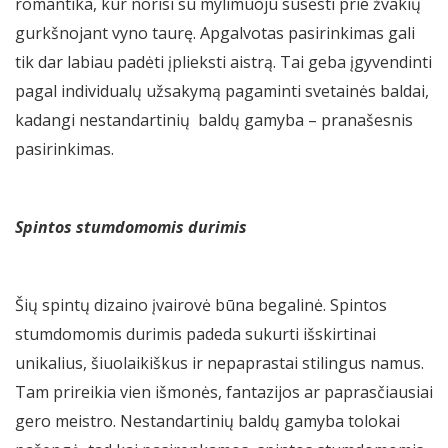
romantika, kur norisi su mylimuoju susėsti prie žvakių
gurkšnojant vyno taurę. Apgalvotas pasirinkimas gali
tik dar labiau padėti įplieksti aistrą. Tai geba įgyvendinti
pagal individualų užsakymą pagaminti svetainės baldai,
kadangi nestandartinių baldų gamyba – pranašesnis
pasirinkimas.
Spintos stumdomomis durimis
Šių spintų dizaino įvairovė būna begalinė. Spintos
stumdomomis durimis padeda sukurti išskirtinai
unikalius, šiuolaikiškus ir nepaprastai stilingus namus.
Tam prireikia vien išmonės, fantazijos ar paprasčiausiai
gero meistro. Nestandartinių baldų gamyba tolokai