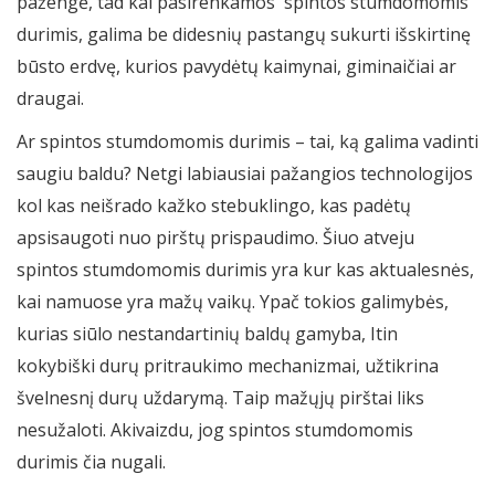
pažengė, tad kai pasirenkamos spintos stumdomomis
durimis, galima be didesnių pastangų sukurti išskirtinę
būsto erdvę, kurios pavydėtų kaimynai, giminaičiai ar
draugai.
Ar spintos stumdomomis durimis – tai, ką galima vadinti
saugiu baldu? Netgi labiausiai pažangios technologijos
kol kas neišrado kažko stebuklingo, kas padėtų
apsisaugoti nuo pirštų prispaudimo. Šiuo atveju
spintos stumdomomis durimis yra kur kas aktualesnės,
kai namuose yra mažų vaikų. Ypač tokios galimybės,
kurias siūlo nestandartinių baldų gamyba, Itin
kokybiški durų pritraukimo mechanizmai, užtikrina
švelnesnį durų uždarymą. Taip mažųjų pirštai liks
nesužaloti. Akivaizdu, jog spintos stumdomomis
durimis čia nugali.