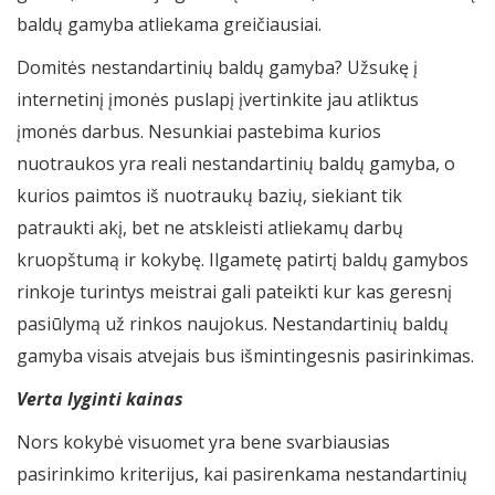
baldų gamyba atliekama greičiausiai.
Domitės nestandartinių baldų gamyba? Užsukę į
internetinį įmonės puslapį įvertinkite jau atliktus
įmonės darbus. Nesunkiai pastebima kurios
nuotraukos yra reali nestandartinių baldų gamyba, o
kurios paimtos iš nuotraukų bazių, siekiant tik
patraukti akį, bet ne atskleisti atliekamų darbų
kruopštumą ir kokybę. Ilgametę patirtį baldų gamybos
rinkoje turintys meistrai gali pateikti kur kas geresnį
pasiūlymą už rinkos naujokus. Nestandartinių baldų
gamyba visais atvejais bus išmintingesnis pasirinkimas.
Verta lyginti kainas
Nors kokybė visuomet yra bene svarbiausias
pasirinkimo kriterijus, kai pasirenkama nestandartinių