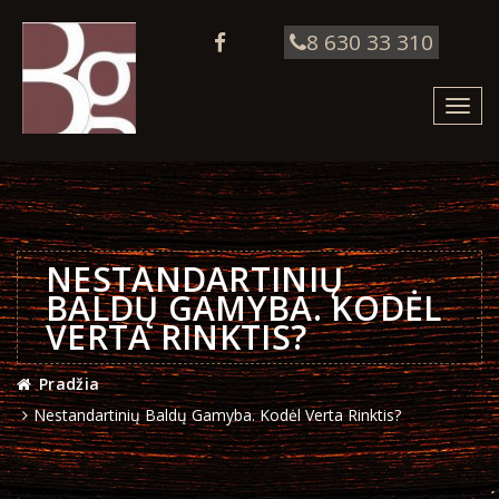
8 630 33 310
Toggl
navig
NESTANDARTINIŲ
BALDŲ GAMYBA. KODĖL
VERTA RINKTIS?
Pradžia
Nestandartinių Baldų Gamyba. Kodėl Verta Rinktis?