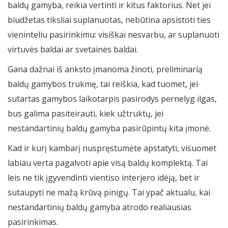
baldų gamyba, reikia vertinti ir kitus faktorius. Net jei
biudžetas tiksliai suplanuotas, nebūtina apsistoti ties
vieninteliu pasirinkimu: visiškai nesvarbu, ar suplanuoti
virtuvės baldai ar svetainės baldai.
Gana dažnai iš anksto įmanoma žinoti, preliminarią
baldų gamybos trukmę, tai reiškia, kad tuomet, jei
sutartas gamybos laikotarpis pasirodys pernelyg ilgas,
bus galima pasiteirauti, kiek užtruktų, jei
nestandartinių baldų gamyba pasirūpintų kita įmonė.
Kad ir kurį kambarį nuspręstumėte apstatyti, visuomet
labiau verta pagalvoti apie visą baldų komplektą. Tai
leis ne tik įgyvendinti vientiso interjero idėją, bet ir
sutaupyti ne mažą krūvą pinigų. Tai ypač aktualu, kai
nestandartinių baldų gamyba atrodo realiausias
pasirinkimas.