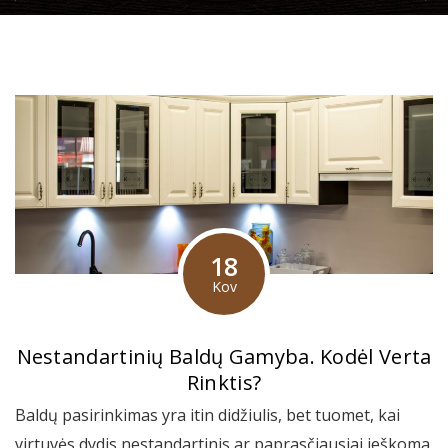
18
Kov
Nestandartinių Baldų Gamyba. Kodėl Verta
Rinktis?
Baldų pasirinkimas yra itin didžiulis, bet tuomet, kai
virtuvės dydis nestandartinis ar paprasčiausiai ieškoma