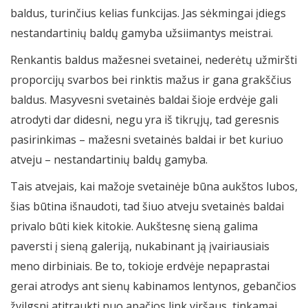
baldus, turinčius kelias funkcijas. Jas sėkmingai įdiegs
nestandartinių baldų gamyba užsiimantys meistrai.
Renkantis baldus mažesnei svetainei, nederėtų užmiršti
proporcijų svarbos bei rinktis mažus ir gana grakščius
baldus. Masyvesni svetainės baldai šioje erdvėje gali
atrodyti dar didesni, negu yra iš tikrųjų, tad geresnis
pasirinkimas – mažesni svetainės baldai ir bet kuriuo
atveju – nestandartinių baldų gamyba.
Tais atvejais, kai mažoje svetainėje būna aukštos lubos,
šias būtina išnaudoti, tad šiuo atveju svetainės baldai
privalo būti kiek kitokie. Aukštesnę sieną galima
paversti į sieną galeriją, nukabinant ją įvairiausiais
meno dirbiniais. Be to, tokioje erdvėje nepaprastai
gerai atrodys ant sienų kabinamos lentynos, gebančios
žvilgsnį atitraukti nuo apačios link viršaus, tinkamai