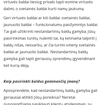
virtuvės baldai tiesiog privalo tapti esmine virtuvės
dalimi, o svetainės baldai kurti namų jaukumą.
Geri virtuvės baldai ar kiti baldai: svetainės baldai,
jaunuolio baldai – funkcionalumu pasižymintys baldai.
Tai gali užtikrinti nestandartinių baldų gamyba. Jūsų
pasirinkimas turėtų nulemti tai, ką ketinama talpinti į
baldų nišas, nesvarbu, ar čia turimi omeny svetainės
baldai ar jaunuolio baldai. Nestandartinių baldų
gamyba gali tapti geriausių sprendimų įgyvendinant
bet kurią idėją.
Kaip pasirinkti baldus gaminančią įmonę?
Apsisprendėte, kad nestandartinių baldų gamyba gali
geriausiai atitikti Jūsų poreikius? Neretai
nusprendžiama pasikliauti klientų atsiliepimais, su