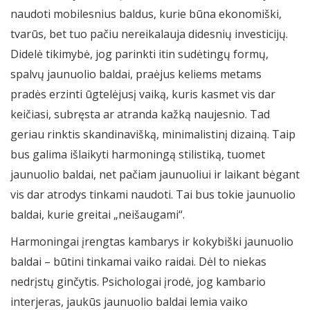
naudoti mobilesnius baldus, kurie būna ekonomiški,
tvarūs, bet tuo pačiu nereikalauja didesnių investicijų.
Didelė tikimybė, jog parinkti itin sudėtingų formų,
spalvų jaunuolio baldai, praėjus keliems metams
pradės erzinti ūgtelėjusį vaiką, kuris kasmet vis dar
keičiasi, subręsta ar atranda kažką naujesnio. Tad
geriau rinktis skandinavišką, minimalistinį dizainą. Taip
bus galima išlaikyti harmoningą stilistiką, tuomet
jaunuolio baldai, net pačiam jaunuoliui ir laikant bėgant
vis dar atrodys tinkami naudoti. Tai bus tokie jaunuolio
baldai, kurie greitai „neišaugami“.
Harmoningai įrengtas kambarys ir kokybiški jaunuolio
baldai – būtini tinkamai vaiko raidai. Dėl to niekas
nedrįstų ginčytis. Psichologai įrodė, jog kambario
interjeras, jaukūs jaunuolio baldai lemia vaiko