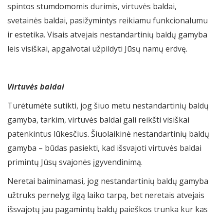
spintos stumdomomis durimis, virtuvės baldai,
svetainės baldai, pasižymintys reikiamu funkcionalumu
ir estetika. Visais atvejais nestandartinių baldų gamyba
leis visiškai, apgalvotai užpildyti Jūsų namų erdvę.
Virtuvės baldai
Turėtumėte sutikti, jog šiuo metu nestandartinių baldų
gamyba, tarkim, virtuvės baldai gali reikšti visiškai
patenkintus lūkesčius. Šiuolaikinė nestandartinių baldų
gamyba – būdas pasiekti, kad išsvajoti virtuvės baldai
primintų Jūsų svajonės įgyvendinimą.
Neretai baiminamasi, jog nestandartinių baldų gamyba
užtruks pernelyg ilgą laiko tarpą, bet neretais atvejais
išsvajotų jau pagamintų baldų paieškos trunka kur kas