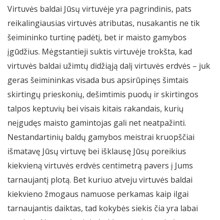
Virtuvės baldai Jūsų virtuvėje yra pagrindinis, pats
reikalingiausias virtuvės atributas, nusakantis ne tik
šeimininko turtinę padėtį, bet ir maisto gamybos
įgūdžius. Mėgstantieji suktis virtuvėje trokšta, kad
virtuvės baldai užimtų didžiąją dalį virtuvės erdvės – juk
geras šeimininkas visada bus apsirūpinęs šimtais
skirtingų prieskonių, dešimtimis puodų ir skirtingos
talpos keptuvių bei visais kitais rakandais, kurių
neįgudęs maisto gamintojas gali net neatpažinti.
Nestandartinių baldų gamybos meistrai kruopščiai
išmatavę Jūsų virtuvę bei išklausę Jūsų poreikius
kiekvieną virtuvės erdvės centimetrą pavers į Jums
tarnaujantį plotą. Bet kuriuo atveju virtuvės baldai
kiekvieno žmogaus namuose perkamas kaip ilgai
tarnaujantis daiktas, tad kokybės siekis čia yra labai