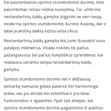
Kai pasirenkamos spintos stumdomomis durimis, toks
pasirinkimas rečiau reiškia nusivylimą. Tai užtikrina
nestandartinių baldų gamyba. Įsigysite ne vien naują,
modernią spintos stumdomomis durimis išvaizdą, dar ir
labai praktišką daiktą būstui arba ofisui.
Nestandartinių baldų gamyba leis Jums išnaudoti visus
patalpos milimetrus. Visada rinkitės tik pačius
pažangiausius bei pačius kokybiškus sprendimus, kai
realiausiu variantu tampa nestandartinių baldų
gamyba,
Spintos stumdomomis durimis net ir didžiausią
betvarkę namuose gebės paversti itin harmoninga
erdve, nes jos atrodo itin estetiškai ir yra labai
funkcionalios ir ilgaamžės. Ypač tais atvejais, kai
spintos stumdomomis durimis pagamintos iš aukštos