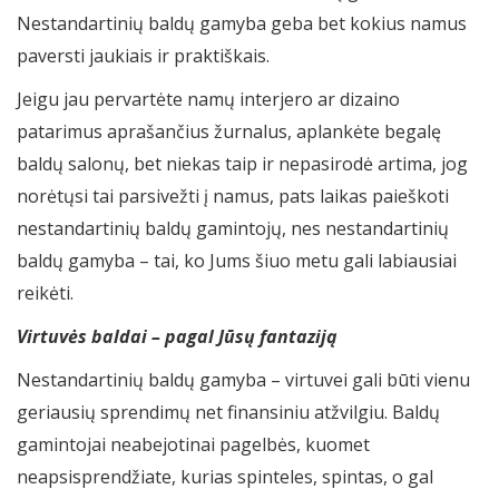
Nestandartinių baldų gamyba geba bet kokius namus
paversti jaukiais ir praktiškais.
Jeigu jau pervartėte namų interjero ar dizaino
patarimus aprašančius žurnalus, aplankėte begalę
baldų salonų, bet niekas taip ir nepasirodė artima, jog
norėtųsi tai parsivežti į namus, pats laikas paieškoti
nestandartinių baldų gamintojų, nes nestandartinių
baldų gamyba – tai, ko Jums šiuo metu gali labiausiai
reikėti.
Virtuvės baldai – pagal Jūsų fantaziją
Nestandartinių baldų gamyba – virtuvei gali būti vienu
geriausių sprendimų net finansiniu atžvilgiu. Baldų
gamintojai neabejotinai pagelbės, kuomet
neapsisprendžiate, kurias spinteles, spintas, o gal