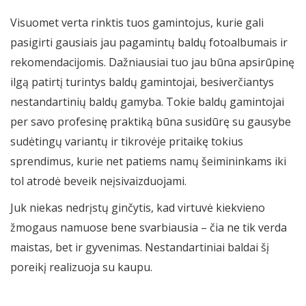
Visuomet verta rinktis tuos gamintojus, kurie gali
pasigirti gausiais jau pagamintų baldų fotoalbumais ir
rekomendacijomis. Dažniausiai tuo jau būna apsirūpinę
ilgą patirtį turintys baldų gamintojai, besiverčiantys
nestandartinių baldų gamyba. Tokie baldų gamintojai
per savo profesinę praktiką būna susidūrę su gausybe
sudėtingų variantų ir tikrovėje pritaikę tokius
sprendimus, kurie net patiems namų šeimininkams iki
tol atrodė beveik neįsivaizduojami.
Juk niekas nedrįstų ginčytis, kad virtuvė kiekvieno
žmogaus namuose bene svarbiausia – čia ne tik verda
maistas, bet ir gyvenimas. Nestandartiniai baldai šį
poreikį realizuoja su kaupu.