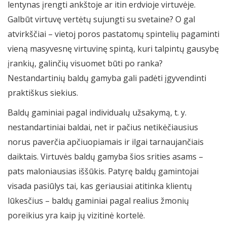
lentynas įrengti ankštoje ar itin erdvioje virtuvėje.
Galbūt virtuvę vertėtų sujungti su svetaine? O gal
atvirkščiai – vietoj poros pastatomų spintelių pagaminti
vieną masyvesnę virtuvinę spintą, kuri talpintų gausybę
įrankių, galinčių visuomet būti po ranka?
Nestandartinių baldų gamyba gali padėti įgyvendinti
praktiškus siekius.
Baldų gaminiai pagal individualų užsakymą, t. y.
nestandartiniai baldai, net ir pačius netikėčiausius
norus paverčia apčiuopiamais ir ilgai tarnaujančiais
daiktais. Virtuvės baldų gamyba šios srities asams –
pats maloniausias iššūkis. Patyrę baldų gamintojai
visada pasiūlys tai, kas geriausiai atitinka klientų
lūkesčius – baldų gaminiai pagal realius žmonių
poreikius yra kaip jų vizitinė kortelė.