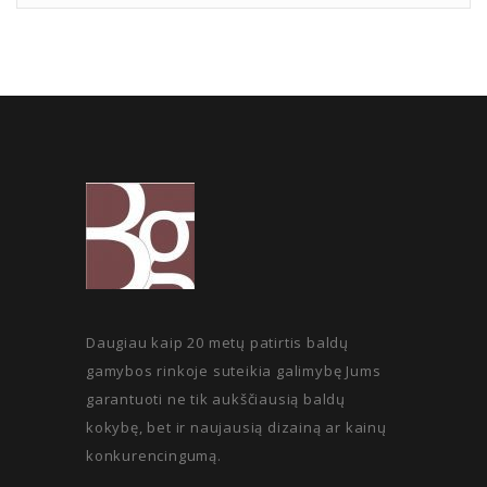
Daugiau kaip 20 metų patirtis baldų
gamybos rinkoje suteikia galimybę Jums
garantuoti ne tik aukščiausią baldų
kokybę, bet ir naujausią dizainą ar kainų
konkurencingumą.