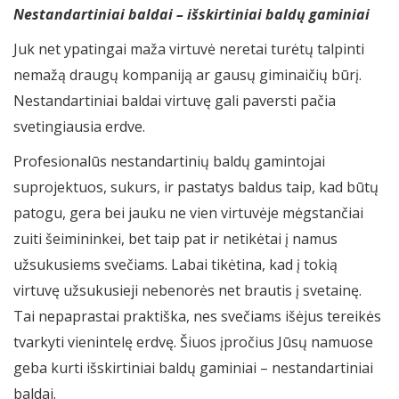
Nestandartiniai baldai – išskirtiniai baldų gaminiai
Juk net ypatingai maža virtuvė neretai turėtų talpinti
nemažą draugų kompaniją ar gausų giminaičių būrį.
Nestandartiniai baldai virtuvę gali paversti pačia
svetingiausia erdve.
Profesionalūs nestandartinių baldų gamintojai
suprojektuos, sukurs, ir pastatys baldus taip, kad būtų
patogu, gera bei jauku ne vien virtuvėje mėgstančiai
zuiti šeimininkei, bet taip pat ir netikėtai į namus
užsukusiems svečiams. Labai tikėtina, kad į tokią
virtuvę užsukusieji nebenorės net brautis į svetainę.
Tai nepaprastai praktiška, nes svečiams išėjus tereikės
tvarkyti vienintelę erdvę. Šiuos įpročius Jūsų namuose
geba kurti išskirtiniai baldų gaminiai – nestandartiniai
baldai.