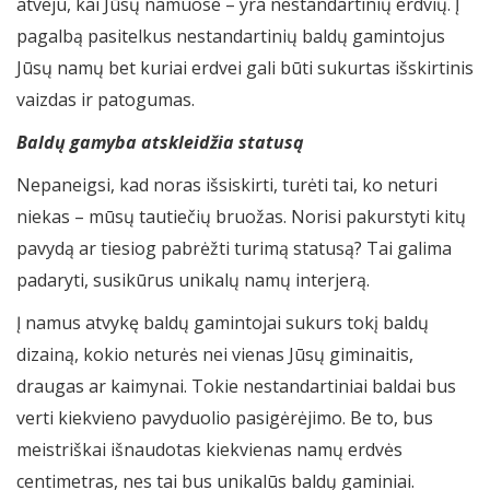
atveju, kai Jūsų namuose – yra nestandartinių erdvių. Į
pagalbą pasitelkus nestandartinių baldų gamintojus
Jūsų namų bet kuriai erdvei gali būti sukurtas išskirtinis
vaizdas ir patogumas.
Baldų gamyba atskleidžia statusą
Nepaneigsi, kad noras išsiskirti, turėti tai, ko neturi
niekas – mūsų tautiečių bruožas. Norisi pakurstyti kitų
pavydą ar tiesiog pabrėžti turimą statusą? Tai galima
padaryti, susikūrus unikalų namų interjerą.
Į namus atvykę baldų gamintojai sukurs tokį baldų
dizainą, kokio neturės nei vienas Jūsų giminaitis,
draugas ar kaimynai. Tokie nestandartiniai baldai bus
verti kiekvieno pavyduolio pasigėrėjimo. Be to, bus
meistriškai išnaudotas kiekvienas namų erdvės
centimetras, nes tai bus unikalūs baldų gaminiai.